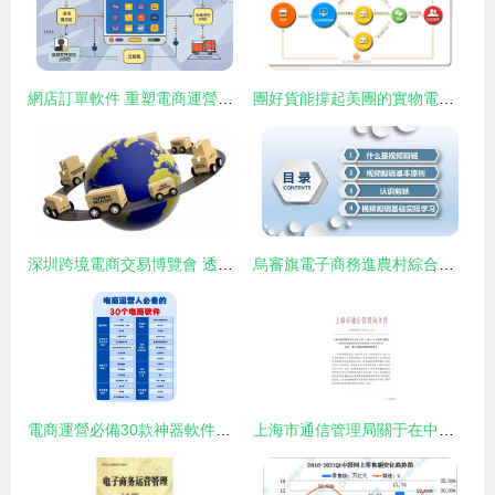
網店訂單軟件 重塑電商運營管理服務的新引擎
團好貨能撐起美團的實物電商夢嗎?_資訊_前瞻經濟學人
深圳跨境電商交易博覽會 透視零售出口迅猛發展與電子商務運營管理服務新趨勢
烏審旗電子商務進農村綜合示范項目技能提升培訓（二） 電子商務運營管理服務
電商運營必備30款神器軟件推薦 從選品到營銷，全方位提升運營效率
上海市通信管理局關于在中國（上海）自由貿易試驗區放寬電子商務運營管理服務設施地域限制的通告