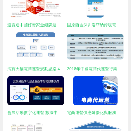
速賣通中國好賣家金銀牌運營提升之路與跨境電商團隊管理（汕頭站）
固原西吉深圳洛菲納跨境電商 亞馬遜無貨源模式的前期投入與運營管理全解析
淘寶天貓電商運營規劃思路 46頁PPT策略全解析
2018年中國電商代運營行業發展現狀:品牌電商代運營市場快速成長,服務規模增至1255.5億元[圖]
會展活動數字化運營 數據中臺建設的核心難點是認知而非技術
電商運營供應鏈優化與服務協同指南